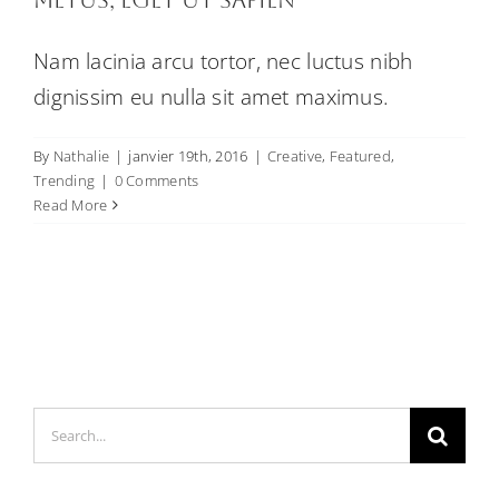
Nam lacinia arcu tortor, nec luctus nibh
dignissim eu nulla sit amet maximus.
By
Nathalie
|
janvier 19th, 2016
|
Creative
,
Featured
,
Trending
|
0 Comments
Read More
Search
for: