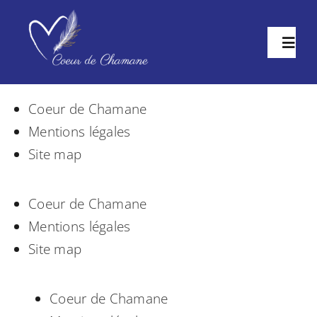
Skip
to
Toggl
content
Navig
Mes soins
Coeur de Chamane
Mentions légales
Qui suis-je ?
Site map
Témoignages
Coeur de Chamane
Mentions légales
Contact
Site map
Coeur de Chamane