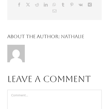
Facebook
X
Reddit
LinkedIn
WhatsApp
Tumblr
Pinterest
Vk
Xing
Email
About the Author:
Nathalie
Leave A Comment
Comment