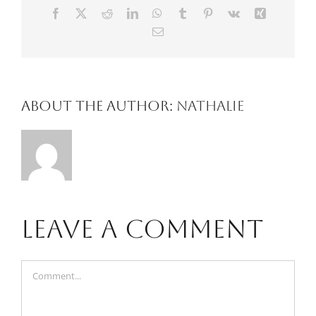
Facebook
X
Reddit
LinkedIn
WhatsApp
Tumblr
Pinterest
Vk
Xing
Email
About the Author:
Nathalie
Leave A Comment
Comment