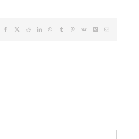
Facebook
X
Reddit
LinkedIn
WhatsApp
Tumblr
Pinterest
Vk
Xing
Email