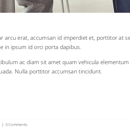
r arcu erat, accumsan id imperdiet et, porttitor at s
e in ipsum id orci porta dapibus.
tibulum ac diam sit amet quam vehicula elementum s
suada. Nulla porttitor accumsan tincidunt.
n
|
0 Comments